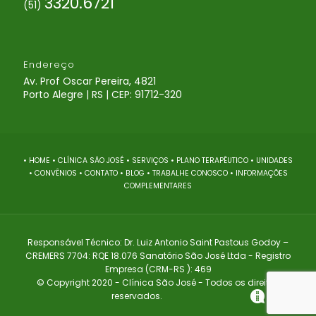
3320.6721
(51)
Endereço
Av. Prof Oscar Pereira, 4821
Porto Alegre | RS | CEP: 91712-320
• HOME
• CLÍNICA SÃO JOSÉ
• SERVIÇOS
• PLANO TERAPÊUTICO
• UNIDADES
• CONVÊNIOS
• CONTATO
• BLOG
• TRABALHE CONOSCO
• INFORMAÇÕES
COMPLEMENTARES
Responsável Técnico: Dr. Luiz Antonio Saint Pastous Godoy –
CREMERS 7704: RQE 18.076 Sanatório São José Ltda - Registro
Empresa (CRM-RS ): 469
© Copyright 2020 - Clínica São José - Todos os direitos
reservados.